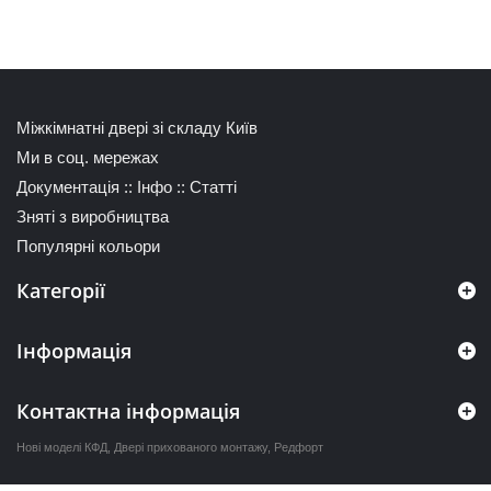
Міжкімнатні двері зі складу Київ
Ми в соц. мережах
Документація
::
Інфо
::
Статті
Зняті з виробництва
Популярні кольори
Категорії
Інформація
Контактна інформація
Нові моделі КФД
,
Двері прихованого монтажу
,
Редфорт