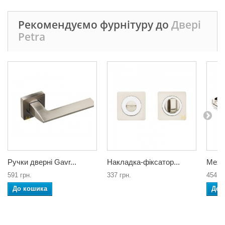
Рекомендуємо фурнітуру до
Двері
Petra
Ручки дверні Gavr...
Накладка-фіксатор...
Меха
591 грн.
337 грн.
454 гр
До кошика
До 