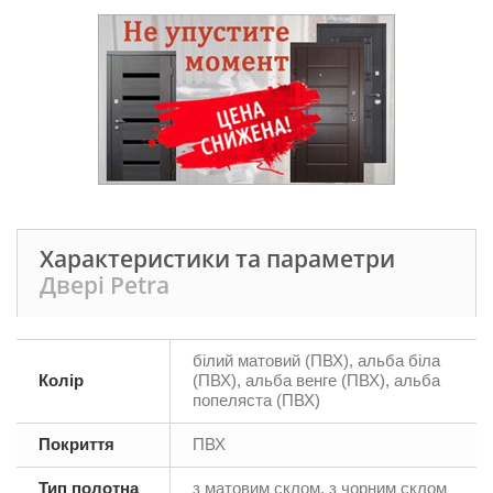
Характеристики та параметри
Двері Petra
білий матовий (ПВХ), альба біла
Колір
(ПВХ), альба венге (ПВХ), альба
попеляста (ПВХ)
Покриття
ПВХ
Тип полотна
з матовим склом, з чорним склом