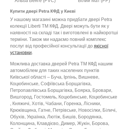
Альба Венге (PVC)
Білий Мат (PP)
Купити двері Petra КФД у Києві
У нашому магазині можна придбати двері Petra
колекції Liberti ТМ КФД. Двері можуть бути як у
наявності на складі так і виготовлені в найкоротші
терміни. Також ми надаємо повний комплекс
послуг від професійної консультації до
якісної
установки
.
Можлива доставка дверей Petra ТМ КФД нашим
автомобілем для таких населених пунктів
Київської області – Буча, Ірпінь, Вишневе,
Коцюбинське, Софіївська Борщагівка,
Петропавлівська Борщагівка, Боярка, Бровари,
Вишгород, Гостомель, Коцюбинське, Коцюбинське
, Княжичі, Хотів, Чабани, Горенка, Лісники,
Крюківщина, Гатне, Петрівське, Новосілки, Біличі,
Обухів, Українка, Лютіж, Бишів, Бородянка,
Колонщина, Клавдієво, Димер, Жукін, Борова,