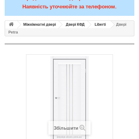
Наявність уточнюйте за телефоном.
Міжкімнатні двері
Двері КФД
Liberti
Двері
Petra
Збільшити