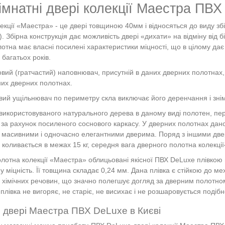
імнатні двері колекції Маестра ПВ
екції «Маестра» - це двері товщиною 40мм і відносяться до виду збі
). Збірна конструкція дає можливість двері «дихати» на відміну ві
лотна має власні посилені характеристики міцності, що в цілому дає
багатьох років.
овий (гратчастий) наповнювач, присутній в даних дверних полотнах, 
них дверних полотнах.
вий ущільнювач по периметру скла виключає його деренчання і знім
ь використовуваного натурального дерева в даному виді полотен, пер
 за рахунок посиленого соснового каркасу. У дверних полотнах дано
х масивними і одночасно елегантними дверима. Поряд з іншими д
х коливається в межах 15 кг, середня вага дверного полотна колекці
олотна колекції «Маестра» облицьовані якісної ПВХ DeLuxe плівкою 
у міцність. Її товщина складає 0,24 мм. Дана плівка є стійкою до м
і хімічних речовин, що значно полегшує догляд за дверним полотно
 плівка не вигоряє, не старіє, не висихає і не розшаровується подіб
и двері Маестра ПВХ
DeLuxe
в Києві