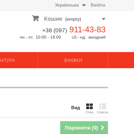
Українська
Ввійти
Кошик
(empty)
911-43-83
+38 (097)
пн.- пт.: 10:00 - 18:00 сб.- нд.: вихідний
НІТУРА
ЗНИЖКИ
Вид
Сітка
Список
Порівняти (
0
)