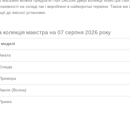
 магазині можна придбати ПВХ
DeLuxe
двері колекції Маестра ПВХ
 наявності на складі так і вироблені в найкоротші терміни. Також м
ації до
якісної установки
.
а колекція маестра на 07 серпня 2026 року
 моделі
 Амата
Ескада
 Премєра
Хвиля (Волна)
 Прима