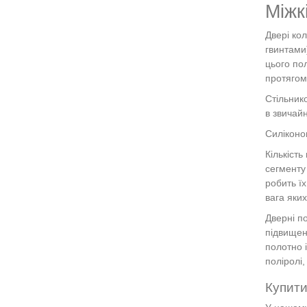
Міжк
Двері кол
гвинтами
цього по
протягом 
Стільник
в звичай
Силіконо
Кількіст
сегменту
робить ї
вага яки
Дверні п
підвищен
полотно 
поліролі,
Купит