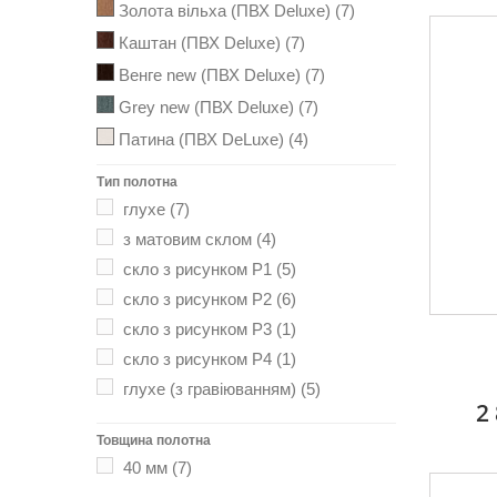
Золота вільха (ПВХ Deluxe)
(7)
Каштан (ПВХ Deluxe)
(7)
Венге new (ПВХ Deluxe)
(7)
Grey new (ПВХ Deluxe)
(7)
Патина (ПВХ DeLuxe)
(4)
Белый матовый (PP)
(1)
Тип полотна
Магнолия (Premium)
(1)
глухе
(7)
Антрацит (Premium)
(1)
з матовим склом
(4)
Сіра пастель (Premium)
(1)
скло з рисунком Р1
(5)
скло з рисунком Р2
(6)
Патина сіра (ПВХ DeLuxe)
(5)
скло з рисунком Р3
(1)
Арктик мат (ПВХ DeLuxe)
(2)
скло з рисунком Р4
(1)
глухе (з гравіюванням)
(5)
2
Товщина полотна
40 мм
(7)