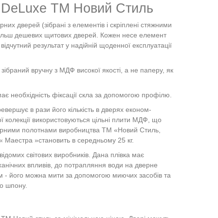
Х
DeLuxe
ТМ Новий Стиль
рних дверей (зібрані з елементів і скріплені стяжними
д більш дешевих щитових дверей. Кожен несе елемент
 відчутний результат у надійній щоденної експлуатації
зібраний вручну з МДФ високої якості, а не паперу, як
ає необхідність фіксації скла за допомогою профілю.
евершує в рази його кількість в дверях економ-
ї колекції використовуються цільні плити МДФ, що
верними полотнами виробництва ТМ «Новий Стиль,
ї« Маестра »становить в середньому 25 кг.
відомих світових виробників. Дана плівка має
еханічних впливів, до потрапляння води на дверне
м - його можна мити за допомогою миючих засобів та
но шпону.