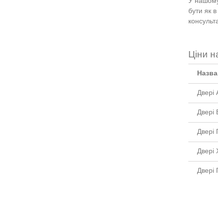
У нашому
бути як в
консульт
Ціни н
Назва
Двері
Двері 
Двері
Двері 
Двері