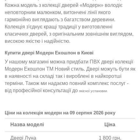
Кожна модель з колекції дверей «Модерн» володіє
неповторним малюнком, витончені лінії якого
гармонійно виглядають з багатством деревини.
Колекція з'єднує кращі традиції у виготовленні
класичних дверей, з оригінальним зовнішнім виглядом,
високою якістю і надійністю.
Купити двері Модерн Екошпон в Києві
У нашому магазині можна придбати ПВХ двері колекції
Модерн Екошпон ТМ Новий стиль. Двері можуть бути як
в наявності на складі так і вироблені в найкоротші
терміни. Також ми надаємо повний комплекс послуг -
від професійної консультації до
якісної установки
.
Ціни на колекція модерн на 09 серпня 2026 року
Назва моделі
Ціна
Двері Луна
1 800 грн.