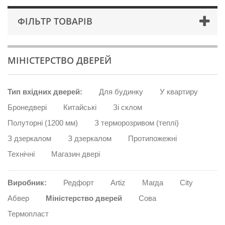
ФІЛЬТР ТОВАРІВ
МІНІСТЕРСТВО ДВЕРЕЙ
Тип вхідних дверей:
Для будинку
У квартиру
Бронедвері
Китайські
Зі склом
Полуторні (1200 мм)
З терморозривом (теплі)
З дзеркалом
З дзеркалом
Протипожежні
Технічні
Магазин двері
Виробник:
Редфорт
Artiz
Магда
City
Абвер
Міністерство дверей
Сова
Термопласт