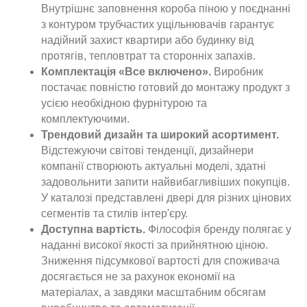
Внутрішнє заповнення короба піною у поєднанні
з контуром трубчастих ущільнювачів гарантує
надійний захист квартири або будинку від
протягів, тепловтрат та сторонніх запахів.
Комплектація «Все включено».
Виробник
постачає повністю готовий до монтажу продукт з
усією необхідною фурнітурою та
комплектуючими.
Трендовий дизайн та широкий асортимент.
Відстежуючи світові тенденції, дизайнери
компанії створюють актуальні моделі, здатні
задовольнити запити найвибагливіших покупців.
У каталозі представлені двері для різних цінових
сегментів та стилів інтер'єру.
Доступна вартість.
Філософія бренду полягає у
наданні високої якості за прийнятною ціною.
Зниження підсумкової вартості для споживача
досягається не за рахунок економії на
матеріалах, а завдяки масштабним обсягам