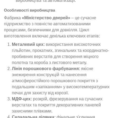
виробництва та автоматизації.
Особливості виробництва
Фабрика
«Міністерство дверей»
– це сучасне
підприємство з повністю автоматизованими
процесами, безпечними для довкілля. Цикл
виготовлення включає декілька ключових етапів:
Металевий цех:
використання високоточних
гільйотин, прокатних, згинальних та координатно-
пробивних верстатів для створення міцного
полотна та короба з листового металу.
Лінія порошкового фарбування:
якісне
знежирення конструкцій та нанесення
атмосферостійкого порошкового покриття з
подальшим «запіканням» у високотемпературних
печах для захисту від корозії.
МДФ-цех:
розкрій, фрезерування на сучасних
верстатах та покриття декоративних панелей
захисними плівками.
Складальна ділянка:
фінальне з'єднання