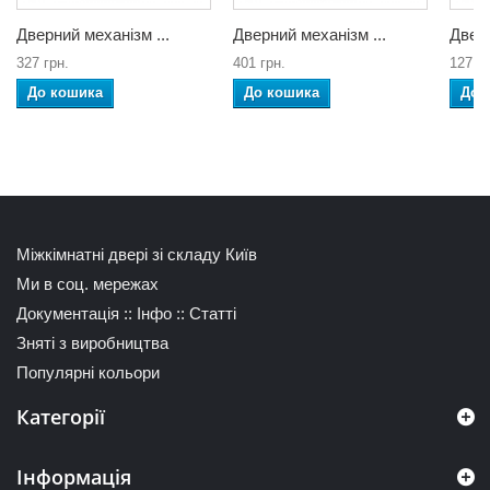
Дверний механізм ...
Дверний механізм ...
Дверн
327 грн.
401 грн.
127 гр
До кошика
До кошика
До 
Міжкімнатні двері зі складу Київ
Ми в соц. мережах
Документація
::
Інфо
::
Статті
Зняті з виробництва
Популярні кольори
Категорії
Інформація