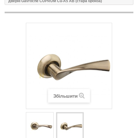
дверні Gavroche CUPRUМ Cu-А5 AB (стара бронза)
Збільшити