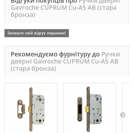
Відгуки покупців про
Ручки дверні
Gavroche CUPRUМ Cu-А5 AB (стара
бронза)
Залиште свій відгук першими!
Рекомендуємо фурнітуру до
Ручки
дверні Gavroche CUPRUМ Cu-А5 AB
(стара бронза)