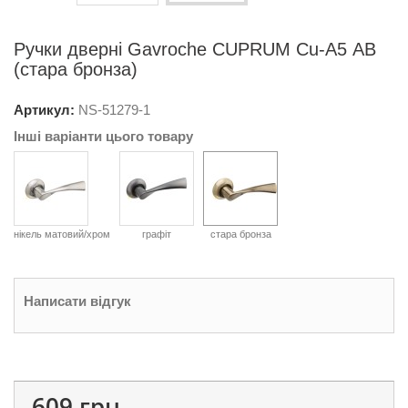
Ручки дверні Gavroche CUPRUМ Cu-А5 AB
(стара бронза)
Артикул:
NS-
51279-1
Інші варіанти цього товару
нікель матовий/хром
графіт
стара бронза
Написати відгук
609 грн.