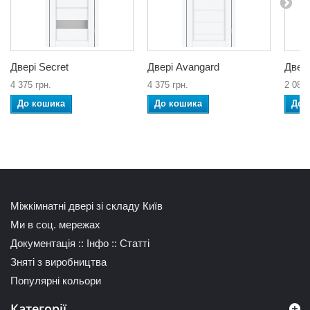
Двері Secret
Двері Avangard
Двері
4 375 грн.
4 375 грн.
2 080 
До кошика
До кошика
До 
Міжкімнатні двері зі складу Київ
Ми в соц. мережах
Документація
::
Інфо
::
Статті
Зняті з виробництва
Популярні кольори
Категорії