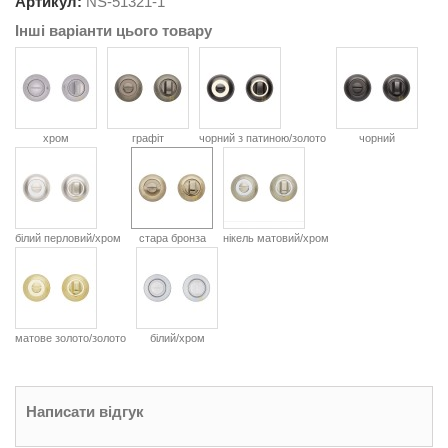
Артикул:
NS-
51321-1
Інші варіанти цього товару
хром
графіт
чорний з патиною/золото
чорний
білий перловий/хром
стара бронза
нікель матовий/хром
матове золото/золото
білий/хром
Написати відгук