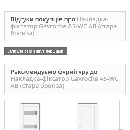
Відгуки покупців про
Накладка-
фіксатор Gavroche А5-WC AB (стара
бронза)
Залиште свій відгук першими!
Рекомендуємо фурнітуру до
Накладка-фіксатор Gavroche А5-WC
AB (стара бронза)