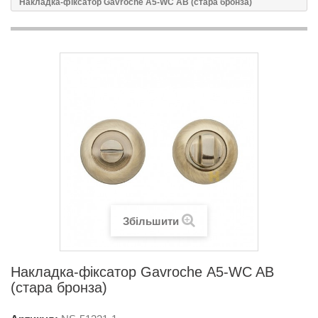
Накладка-фіксатор Gavroche А5-WC AB (стара бронза)
Збільшити
Накладка-фіксатор Gavroche А5-WC AB
(стара бронза)