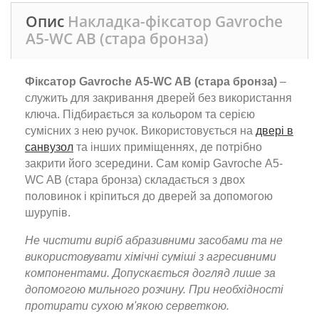
Опис
Накладка-фіксатор Gavroche
А5-WC AB (стара бронза)
Фіксатор Gavroche А5-WC AB (стара бронза)
–
служить для закривання дверей без використання
ключа. Підбирається за кольором та серією
сумісних з нею ручок. Використовується на
двері в
санвузол
та інших приміщеннях, де потрібно
закрити його зсередини. Сам комір Gavroche А5-
WC AB (стара бронза) складається з двох
половинок і кріпиться до дверей за допомогою
шурупів.
Не чистити виріб абразивними засобами та не
використовувати хімічні суміші з агресивними
компонентами. Допускається догляд лише за
допомогою мильного розчину. При необхідності
протирати сухою м'якою серветкою.