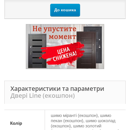
До кошика
Характеристики та параметри
Двері Line (екошпон)
шимо міранті (екошпон), шимо
пекан (екошпон), шимо шоколад
Колір
(екошпон), шимо золотий