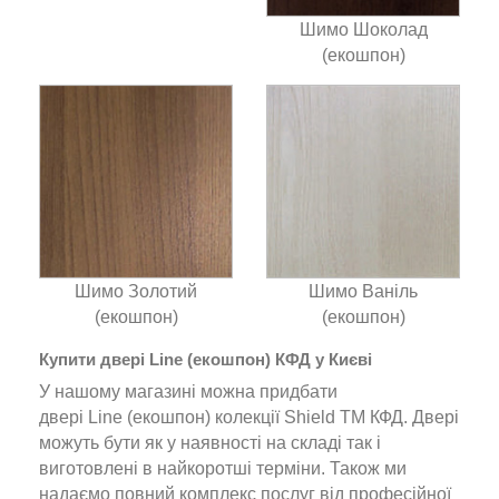
Шимо Шоколад
(екошпон)
Шимо Золотий
Шимо Ваніль
(екошпон)
(екошпон)
Купити двері Line (екошпон) КФД у Києві
У нашому магазині можна придбати
двері Line (екошпон) колекції Shield ТМ КФД. Двері
можуть бути як у наявності на складі так і
виготовлені в найкоротші терміни. Також ми
надаємо повний комплекс послуг від професійної