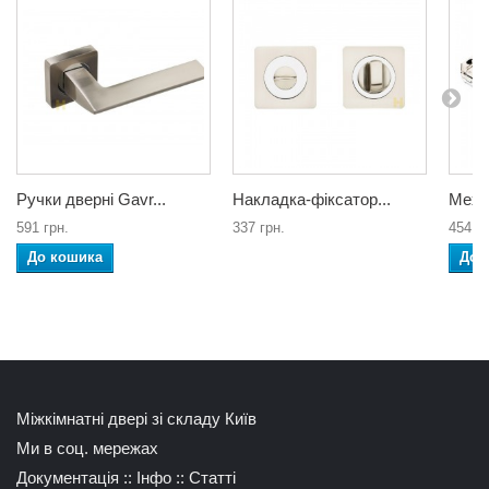
Ручки дверні Gavr...
Накладка-фіксатор...
Меха
591 грн.
337 грн.
454 гр
До кошика
До 
Міжкімнатні двері зі складу Київ
Ми в соц. мережах
Документація
::
Інфо
::
Статті