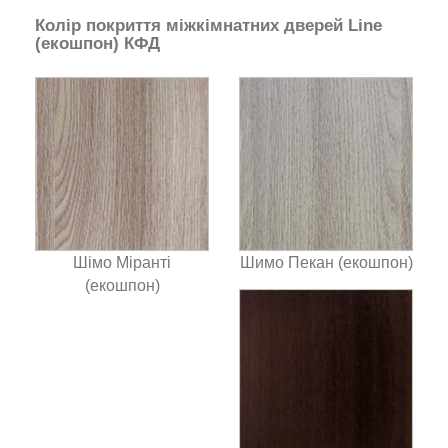
Колір покриття міжкімнатних дверей Line
(екошпон) КФД
Шімо Міранті
Шимо Пекан (екошпон)
(екошпон)