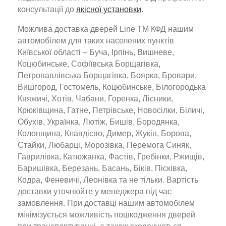
консультації до
якісної установки
.
Можлива доставка дверей Line ТМ КФД нашим
автомобілем для таких населених пунктів
Київської області – Буча, Ірпінь, Вишневе,
Коцюбинське, Софіївська Борщагівка,
Петропавлівська Борщагівка, Боярка, Бровари,
Вишгород, Гостомель, Коцюбинське, Білогородька
Княжичі, Хотів, Чабани, Горенка, Лісники,
Крюківщина, Гатне, Петрівське, Новосілки, Біличі,
Обухів, Українка, Лютіж, Бишів, Бородянка,
Колонщина, Клавдієво, Димер, Жукін, Борова,
Стайки, Любарці, Морозівка, Перемога Синяк,
Гаврилівка, Катюжанка, Фастів, Гребінки, Ржищів,
Баришівка, Березань, Басань, Біків, Пісківка,
Кодра, Феневичі, Леонівка та не тільки. Вартість
доставки уточнюйте у менеджера під час
замовлення. При доставці нашим автомобілем
мінімізується можливість пошкодження дверей