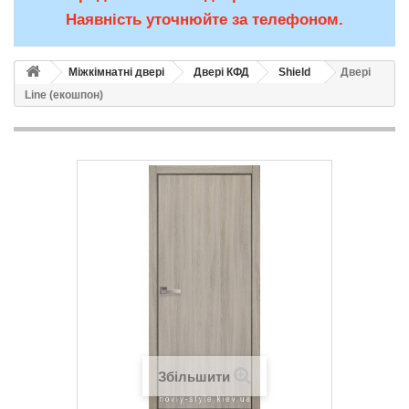
Наявність уточнюйте за телефоном.
Міжкімнатні двері
Двері КФД
Shield
Двері
Line (екошпон)
Збільшити