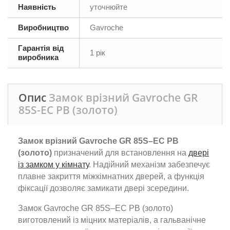
Наявність
уточнюйте
Виробництво
Gavroche
Гарантія від
1 рік
виробника
Опис
Замок врізний Gavroche GR
85S-EC PB (золото)
Замок врізний Gavroche GR 85S–EC PB
(золото)
призначений для встановлення на
двері
із замком у кімнату
. Надійний механізм забезпечує
плавне закриття міжкімнатних дверей, а функція
фіксації дозволяє замикати двері зсередини.
Замок Gavroche GR 85S–EC PB (золото)
виготовлений із міцних матеріалів, а гальванічне