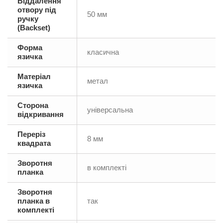
Віддалення
отвору під
50 мм
ручку
(Backset)
Форма
класична
язичка
Матеріал
метал
язичка
Сторона
універсальна
відкривання
Переріз
8 мм
квадрата
Зворотня
в комплекті
планка
Зворотня
планка в
так
комплекті