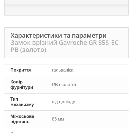
Характеристики та параметри
Замок врізний Gavroche GR 85S-EC
PB (золото)
Покриття
гальваніка
Колір
PB (золото)
фурнітури
Тип
під циліндр
механизму
Міжосьова
85 мм
відстань