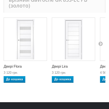
(золото)
Двері Flora
Двері Lira
Двер
3 120 грн.
3 120 грн.
4 560 
До кошика
До кошика
До 