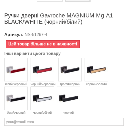
Ручки дверні Gavroche MAGNIUM Mg-A1
BLACK/WHITE (чорний/білий)
Артикул:
NS-
51267-4
Цей товар більше не в наявності
Інші варіанти цього товару
білий/червоний
чорний/червоний
графіт/чорний
чорний/золото
білий/чорний
чорний/білий
чорний