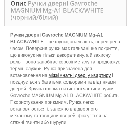
Опис
Ручки дверні Gavroche
MAGNIUM Mg-A1 BLACK/WHITE
(чорний/білий)
Ручки дверні Gavroche MAGNIUM Mg-A1
BLACK/WHITE
– це функціональність, перевірена
часом. Поверхня ручки має гальванічне покриття,
що виконує не тільки декоративну, а й захисну
роль – воно запобігає корозії металу та продовжує
термін служби. Ручка призначена для
встановлення на
міжкімнатні двері у квартиру
і
поєднується з багатьма кольорами та відтінками
дверей. Зручна форма натискної частини ручки
Gavroche MAGNIUM Mg-A1 BLACK/WHITE робить
її користування приємним. Ручка легко
встановлюється і, залежно від дверного
механізму та товщини дверей, фіксується на
стяжні гвинти або шурупи.