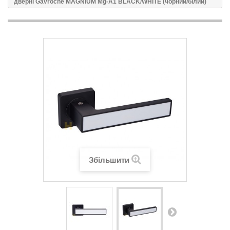
дверні Gavroche MAGNIUM Mg-A1 BLACK/WHITE (чорний/білий)
Збільшити