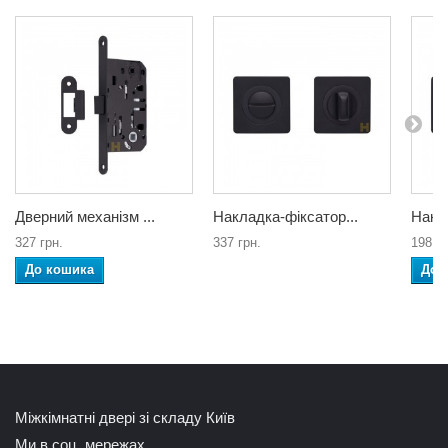
Дверний механізм ...
Накладка-фіксатор...
Накла
327 грн.
337 грн.
198 гр
До кошика
До 
Міжкімнатні двері зі складу Київ
Ми в соц. мережах