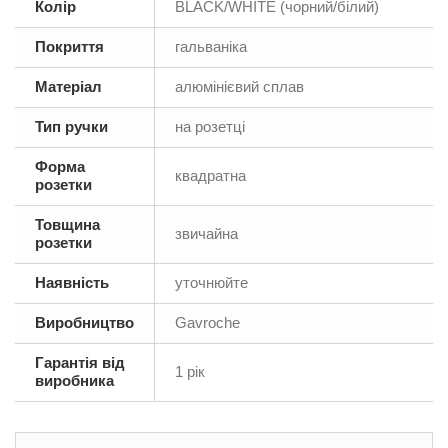
Колір
BLACK/WHITE (чорний/білий)
Покриття
гальваніка
Матеріал
алюмінієвий сплав
Тип ручки
на розетці
Форма
квадратна
розетки
Товщина
звичайна
розетки
Наявність
уточнюйте
Виробництво
Gavroche
Гарантія від
1 рік
виробника