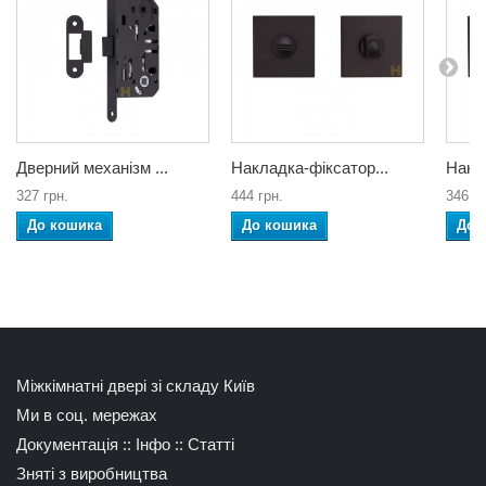
Дверний механізм ...
Накладка-фіксатор...
Накла
327 грн.
444 грн.
346 гр
До кошика
До кошика
До 
Міжкімнатні двері зі складу Київ
Ми в соц. мережах
Документація
::
Інфо
::
Статті
Зняті з виробництва