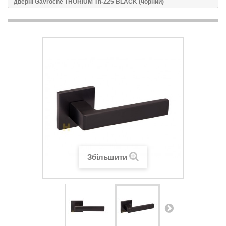
дверні Gavroche THORIUM Th-Z25 BLACK (чорний)
Збільшити