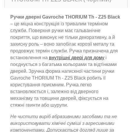
Ручки дверні Gavroche THORIUM Th - Z25 Black
– це міцна конструкція із тривалим терміном
служби. Поверхня ручки має гальванічне
покриття, що виконує не тільки декоративну, а й
захисну роль – воно запобігає корозії металу та
продовжує термін служби. Ручка призначена для
встановлення на
внутрішні двері для дому
і
поєднується з багатьма кольорами та відтінками
дверей. Зручна форма натискної частини ручки
Gavroche THORIUM Th - Z25 Black робить її
користування приємним. Ручка легко
встановлюється і, залежно від дверного
механізму та товщини дверей, фіксується на
стяжні гвинти або шурупи.
Не чистити виріб абразивними засобами та не
використовувати хімічні суміші з агресивними
компонентами. Допускається догляд лише за