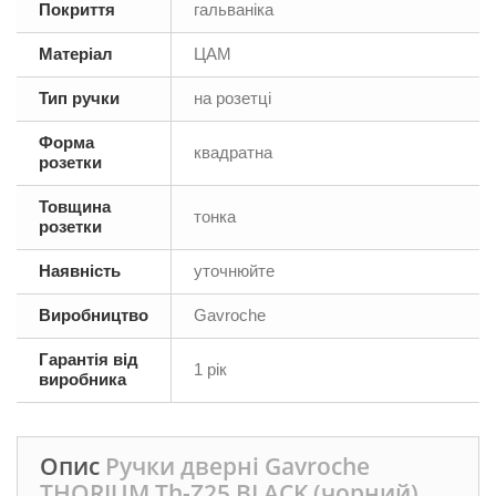
Покриття
гальваніка
Матеріал
ЦАМ
Тип ручки
на розетці
Форма
квадратна
розетки
Товщина
тонка
розетки
Наявність
уточнюйте
Виробництво
Gavroche
Гарантія від
1 рік
виробника
Опис
Ручки дверні Gavroche
THORIUM Th-Z25 BLACK (чорний)