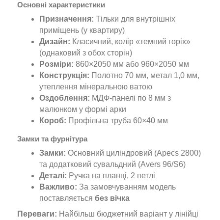
Основні характеристики
Призначення:
Тільки для внутрішніх
приміщень (у квартиру)
Дизайн:
Класичний, колір «темний горіх»
(однаковий з обох сторін)
Розміри:
860×2050 мм або 960×2050 мм
Конструкція:
Полотно 70 мм, метал 1,0 мм,
утеплення мінеральною ватою
Оздоблення:
МДФ-панелі по 8 мм з
малюнком у формі арки
Короб:
Профільна труба 60×40 мм
Замки та фурнітура
Замки:
Основний циліндровий (Apecs 2800)
та додатковий сувальдний (Avers 96/S6)
Деталі:
Ручка на планці, 2 петлі
Важливо:
За замовчуванням модель
поставляється
без вічка
Переваги:
Найбільш бюджетний варіант у лінійці