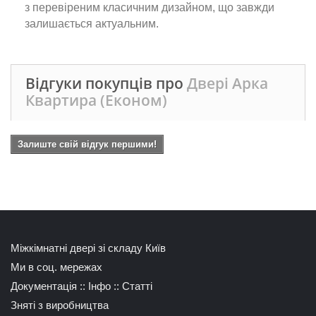
з перевіреним класичним дизайном, що завжди
залишається актуальним.
Відгуки покупців про
Двері Арка
Квартира (Економ)
Залиште свій відгук першими!
Міжкімнатні двері зі складу Київ
Ми в соц. мережах
Документація
::
Інфо
::
Статті
Зняті з виробництва