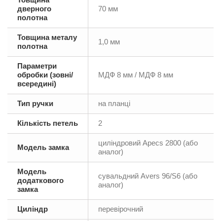
дверного
70 мм
полотна
Товщина металу
1,0 мм
полотна
Параметри
обробки (зовні/
МДФ 8 мм / МДФ 8 мм
всередині)
Тип ручки
на планці
Кількість петель
2
циліндровий Аpecs 2800 (або
Модель замка
аналог)
Модель
сувальдний Аvers 96/S6 (або
додаткового
аналог)
замка
Циліндр
перевірочний