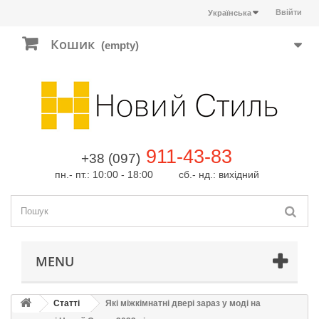
Ввійти
Українська
Кошик
(empty)
911-43-83
+38 (097)
пн.- пт.: 10:00 - 18:00 сб.- нд.: вихідний
MENU
Статті
Які міжкімнатні двері зараз у моді на