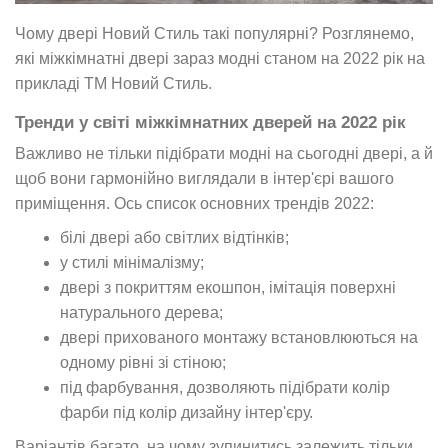
Чому двері Новий Стиль такі популярні? Розглянемо,
які міжкімнатні двері зараз модні станом на 2022 рік на
прикладі ТМ Новий Стиль.
Тренди у світі міжкімнатних дверей на 2022 рік
Важливо не тільки підібрати модні на сьогодні двері, а й
щоб вони гармонійно виглядали в інтер'єрі вашого
приміщення. Ось список основних трендів 2022:
білі двері
або світлих відтінків;
у стилі мінімалізму;
двері з покриттям екошпон
, імітація поверхні
натурального дерева;
двері прихованого монтажу встановлюються на
одному рівні зі стіною;
під фарбування
, дозволяють підібрати колір
фарби під колір дизайну інтер'єру.
Варіантів багато, на чому зупинитись залежить тільки