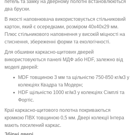
петель та замку на дверному полотні встановлюються
два бруски.
В якості наповнювача використовується стільниковий
картон, який є осередками, розміром 40х40х29 мм.
Плюс стільникового наповнення у високій міцності на
стиснення, збереженні форми та екологічності.
Для обшивки каркасно-щитових дверей
використовуються панелі МДФ або HDF, залежно від
моделі дверей:
MDF товщиною 3 мм та щільністю 750-850 кг/м3 у
колекціях Квадра та Модерн;
HDF щільністю 1000 кг/м3 у колекціях Сімплі та
Фортіс.
Краї каркасно-щитового полотна покриваються
кромкою ПВХ товщиною 0,5 мм. Двері колекції Інтера
мають посилений каркас.
Збірні двері