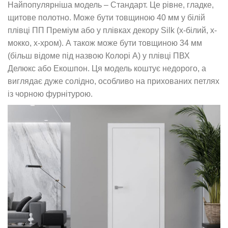
Найпопулярніша модель –
Стандарт
. Це рівне, гладке,
щитове полотно. Може бути товщиною 40 мм у білій
плівці
ПП Преміум
або у плівках декору Silk (х-білий, х-
мокко, х-хром). А також може бути товщиною 34 мм
(більш відоме під назвою
Колорі А
) у плівці ПВХ
Делюкс або Екошпон. Ця модель коштує недорого, а
виглядає дуже солідно, особливо на прихованих петлях
із чорною фурнітурою.