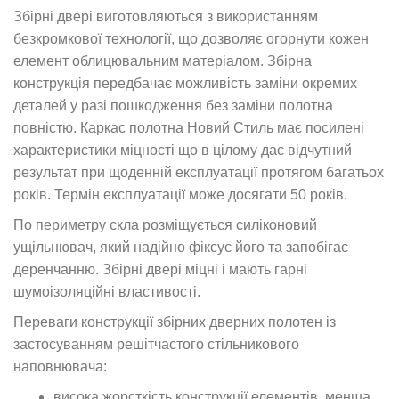
Збірні двері виготовляються з використанням
безкромкової технології, що дозволяє огорнути кожен
елемент облицювальним матеріалом. Збірна
конструкція передбачає можливість заміни окремих
деталей у разі пошкодження без заміни полотна
повністю. Каркас полотна Новий Стиль має посилені
характеристики міцності що в цілому дає відчутний
результат при щоденній експлуатації протягом багатьох
років. Термін експлуатації може досягати 50 років.
По периметру скла розміщується силіконовий
ущільнювач, який надійно фіксує його та запобігає
деренчанню. Збірні двері міцні і мають гарні
шумоізоляційні властивості.
Переваги конструкції збірних дверних полотен із
застосуванням решітчастого стільникового
наповнювача:
висока жорсткість конструкції елементів, менша