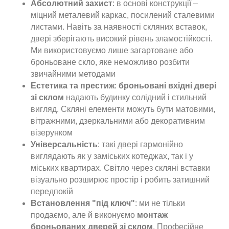
Абсолютний захист
: в основі конструкції –
міцний металевий каркас, посилений сталевими
листами. Навіть за наявності скляних вставок,
двері зберігають високий рівень зламостійкості.
Ми використовуємо лише загартоване або
броньоване скло, яке неможливо розбити
звичайними методами
Естетика та престиж
:
броньовані вхідні двері
зі склом
надають будинку солідний і стильний
вигляд. Скляні елементи можуть бути матовими,
вітражними, дзеркальними або декоративним
візерунком
Універсальність
: такі двері гармонійно
виглядають як у заміських котеджах, так і у
міських квартирах. Світло через скляні вставки
візуально розширює простір і робить затишний
передпокій
Встановлення "під ключ"
: ми не тільки
продаємо, але й виконуємо
монтаж
броньованих дверей зі склом
. Професійне