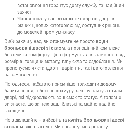
встановлення гарантує довгу службу та надійний
захист
Чесна ціна
: у нас ви можете вибрати двері в
різних цінових категоріях: від доступних рішень
до моделей преміум-класу
Вибираючи у нас, ви отримуєте не просто
вхідні
броньовані двері зі склом
, а повноцінний комплекс
безпеки та комфорту. Ціна формується в залежності від
розмірів, товщини металу, типу скла та оздоблення. Ми
пропонуємо як стандартні варіанти, так і виготовлення
на замовлення.
Погодьтеся, набагато приємніше приходити додому і
бачити перед собою не похмуру залізну плиту, а стильні
двері, які підкреслюють ваш смак та статус. А головне –
ви знаєте, що за нею ваші близькі та майно надійно
захищені.
Не відкладайте – виберіть та
купіть броньовані двері
зі склом
вже сьогодні. Ми організуємо доставку,