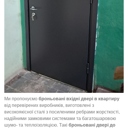
Ми пропонуємо
броньовані вхідні двері в квартиру
від перевірених виробників, виготовлені з
високоякісної сталі з посиленими ребрами жорсткості,
надійними замковими системами та багатошаровою
шумо- та теплоізоляцією. Такі
броньовані двері до