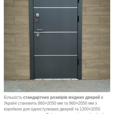
Більшість
стандартних розмірів вхідних дверей
в
Україні становить 860×2050 мм та 960×2050 мм з
коробкою для одностулкових дверей та 1200×2050