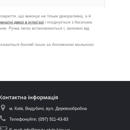
окриття, що виконує не тільки декоративну, а й
імнатні двері в інтер'єрі
і поєднується з багатьма
м. Ручка легко встановлюється і, залежно від
пускається догляд лише за допомогою мильного
Контактна інформація
м. Київ, Видубичі, вул. Деревообробна
Телефонуйте:
(097) 911-43-83
E-mail:
info@noviy-style.kiev.ua