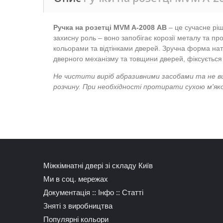
Ручка на розетці MVM A-2008 АВ
– це сучасне ріш
захисну роль – воно запобігає корозії металу та 
кольорами та відтінками дверей. Зручна форма нат
дверного механізму та товщини дверей, фіксується 
Не чистити виріб абразивними засобами та не в
розчину. При необхідності протирати сухою м'я
Міжкімнатні двері зі складу Київ
Ми в соц. мережах
Документація
::
Інфо
::
Статті
Зняті з виробництва
Популярні кольори