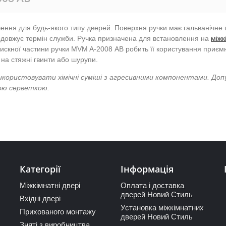
ення для будь-якого типу дверей. Поверхня ручки має гальванічне п
продовжує термін служби. Ручка призначена для встановлення на
міжк
искної частини ручки MVM A-2008 АВ робить її користування приємни
на стяжні гвинти або шурупи.
икористовувати хімічні суміші з агресивними компонентами. До
кою серветкою.
Категорії
Інформація
Міжкімнатні двері
Оплата і доставка
дверей Новий Стиль
Вхідні двері
Установка міжкімнатних
Прихованого монтажу
дверей Новий Стиль
Зняті з виробництва