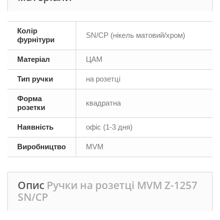
Колір
SN/CP (нікель матовий/хром)
фурнітури
Матеріал
ЦАМ
Тип ручки
на розетці
Форма
квадратна
розетки
Наявність
офіс (1-3 дня)
Виробництво
MVM
Опис
Ручки на розетці MVM Z-1257
SN/CP