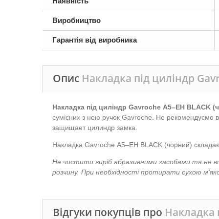
Наявність
Виробництво
Гарантія від виробника
Опис
Накладка під циліндр Gav
Накладка під циліндр Gavroche А5–EH BLACK (
сумісних з нею ручок Gavroche. Не рекомендуємо 
защищает цилиндр замка.
Накладка Gavroche А5–EH BLACK (чорний) складаєть
Не чистити виріб абразивними засобами та не в
розчину. При необхідності протирати сухою м'я
Відгуки покупців про
Накладка 