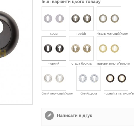
Інші варіанти цього товару
хром
графіт
нікель матовий/хром
чорний
стара бронза
матове золото/золото
білий перловий/хром
білий/хром
чорний з патиною/з
Написати відгук