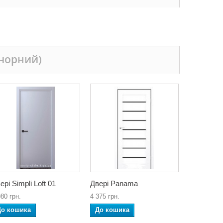
(чорний)
ері Simpli Loft 01
Двері Panama
980 грн.
4 375 грн.
До кошика
До кошика