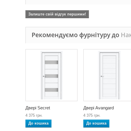
Залиште свій відгук першими!
Рекомендуємо фурнітуру до
Нак
Двері Secret
Двері Avangard
4 375 грн.
4 375 грн.
До кошика
До кошика