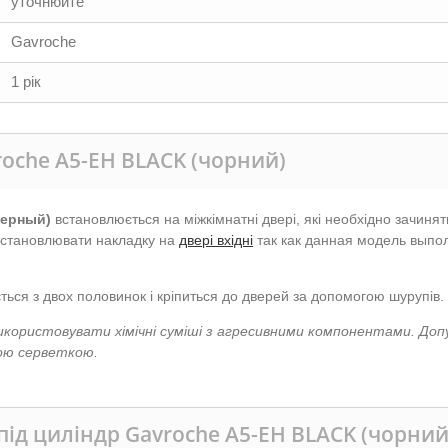
уточнюйте
Gavroche
1 рік
roche А5-EH BLACK (чорний)
черный)
встановлюється на міжкімнатні двері, які необхідно зачиня
встановлювати накладку на
двері вхідні
так как данная модель выпо
ся з двох половинок і кріпиться до дверей за допомогою шурупів.
икористовувати хімічні суміші з агресивними компонентами. До
кою серветкою.
під циліндр Gavroche А5-EH BLACK (чорний