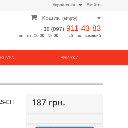
Українська
Ввійти
Кошик
(empty)
911-43-83
+38 (097)
пн.- пт.: 10:00 - 18:00 сб.- нд.: вихідний
НІТУРА
ЗНИЖКИ
187 грн.
А5-EH