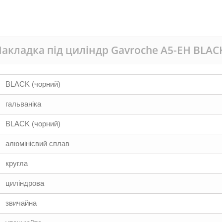
акладка під циліндр Gavroche А5-EH BLAC
BLACK (чорний)
гальваніка
BLACK (чорний)
алюмінієвий сплав
кругла
циліндрова
звичайна