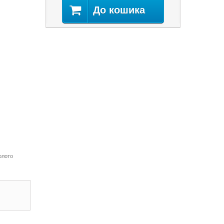
До кошика
олото