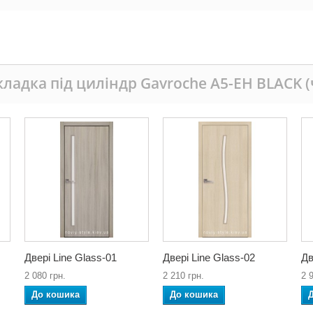
ладка під циліндр Gavroche А5-EH BLACK 
Двері Line Glass-01
Двері Line Glass-02
Дв
2 080 грн.
2 210 грн.
2 
До кошика
До кошика