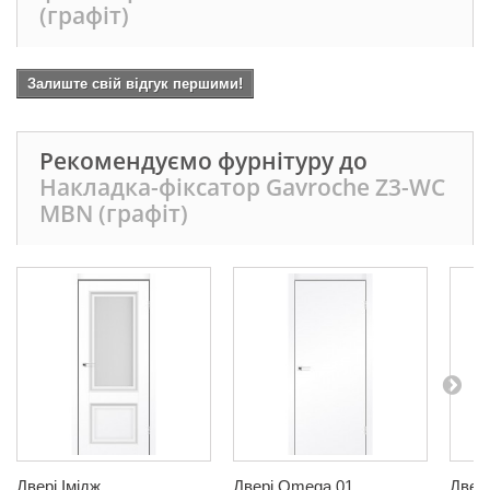
(графіт)
Залиште свій відгук першими!
Рекомендуємо фурнітуру до
Накладка-фіксатор Gavroche Z3-WC
MBN (графіт)
Двері Імідж
Двері Omega 01
Двері