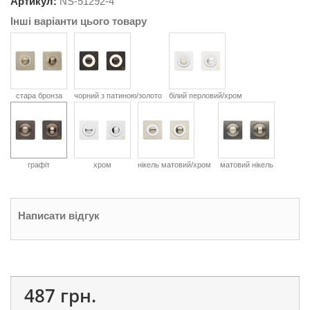
Артикул:
NS-
51292-4
Інші варіанти цього товару
стара бронза
чорний з патиною/золото
білий перловий/хром
графіт
хром
нікель матовий/хром
матовий нікель
Написати відгук
487 грн.