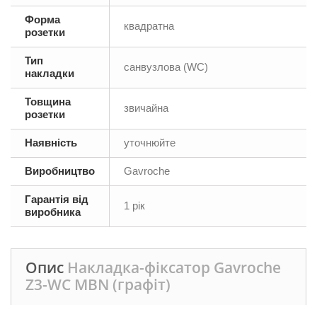
Форма
квадратна
розетки
Тип
санвузлова (WC)
накладки
Товщина
звичайна
розетки
Наявність
уточнюйте
Виробництво
Gavroche
Гарантія від
1 рік
виробника
Опис
Накладка-фіксатор Gavroche
Z3-WC MBN (графіт)