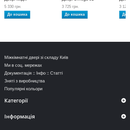
5 330 грн.
3 725 грн.
3 120 
До кошика
До кошика
До 
Міжкімнатні двері зі складу Київ
Ми в соц. мережах
Документація
::
Інфо
::
Статті
Зняті з виробництва
Популярні кольори
Категорії
Інформація