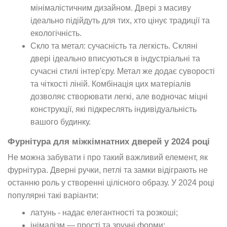
мінімалістичним дизайном. Двері з масиву
ідеально підійдуть для тих, хто цінує традиції та
екологічність.
Скло та метал: сучасність та легкість. Скляні
двері ідеально вписуються в індустріальні та
сучасні стилі інтер'єру. Метал же додає суворості
та чіткості ліній. Комбінація цих матеріалів
дозволяє створювати легкі, але водночас міцні
конструкції, які підкреслять індивідуальність
вашого будинку.
Фурнітура для міжкімнатних дверей у 2024 році
Не можна забувати і про такий важливий елемент, як
фурнітура. Дверні ручки, петлі та замки відіграють не
останню роль у створенні цілісного образу. У 2024 році
популярні такі варіанти:
латунь - надає елегантності та розкоші;
інімалізм — прості та зручні форми;