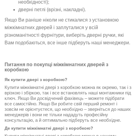
необхідності);
дверні петлі (врізні, накладні).
Якщо Ви раніше ніколи не стикалися з установкою
міжкімнатних дверей і заплуталися у всій
різноманітності фурнітури, виберіть дверні ручки, які
Вам подобаються, все інше підберуть наші менеджери.
Питання по покупці міжкімнатних дверей з
коробкою
Як купити двері з коробкою?
Купити міжкімнатні двері з коробкою можна як окремо, так і з
врізкою і збіркою, так і все встановлять наші монтажники під
ключ. Якщо Ви досвідчений фахівець – можете підібрати
все самостійно. Якщо Ви робите свій перший ремонт і
зовсім не орієнтуєтеся, що необхідно – зверніться до наших
менеджерів і вони не тільки нададуть професійну
консультацію, а й оптимально підберуть все необхідне.
Де купити міжкімнатні двері з коробкою?
Купити міжкімнатні двері з коробкою можна в нашому