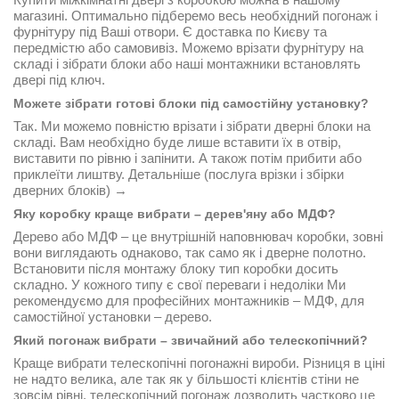
магазині. Оптимально підберемо весь необхідний погонаж і
фурнітуру під Ваші отвори. Є доставка по Києву та
передмістю або самовивіз. Можемо врізати фурнітуру на
складі і зібрати блоки або наші монтажники встановлять
двері під ключ.
Можете зібрати готові блоки під самостійну установку?
Так. Ми можемо повністю врізати і зібрати дверні блоки на
складі. Вам необхідно буде лише вставити їх в отвір,
виставити по рівню і запінити. А також потім прибити або
приклеїти лиштву.
Детальніше (послуга врізки і збірки
дверних блоків) →
Яку коробку краще вибрати – дерев'яну або МДФ?
Дерево або МДФ – це внутрішній наповнювач коробки, зовні
вони виглядають однаково, так само як і дверне полотно.
Встановити після монтажу блоку тип коробки досить
складно. У кожного типу є свої переваги і недоліки Ми
рекомендуємо для професійних монтажників – МДФ, для
самостійної установки – дерево.
Який погонаж вибрати – звичайний або телескопічний?
Краще вибрати телескопічні погонажні вироби. Різниця в ціні
не надто велика, але так як у більшості клієнтів стіни не
зовсім рівні, телескопічний погонаж дозволить частково це