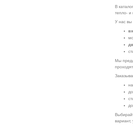
В катало
тепло- и
У нас вы
в
мо
дв
ст
Мы пред
проходят
Заказыв
на
до
ст
до
Выбирайт
вариант,