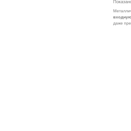
Показано
Металлич
входную
даже пр