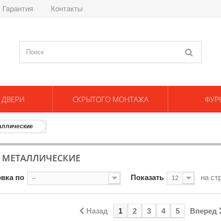
Гарантия
Контакты
 ДВЕРИ
СКРЫТОГО МОНТАЖА
ФУР
аллические
 МЕТАЛЛИЧЕСКИЕ
вка по
Показать
на ст
--
12
Назад
1
2
3
4
5
Вперед