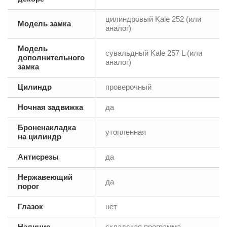
цилиндровый Kale 252 (или
Модель замка
аналог)
Модель
сувальдный Kale 257 L (или
дополнительного
аналог)
замка
Цилиндр
проверочный
Ночная задвижка
да
Броненакладка
утопленная
на цилиндр
Антисрезы
да
Нержавеющий
да
порог
Глазок
нет
Наличие
складская программа