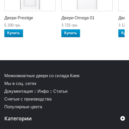
Двери Prestige
Двери Omega 01
Двер
5 330 грн.
3 725 грн.
3 120 
Купить
Купить
Куп
Межкомнатные двери со склада Киев
Мы в соц. сетях
Документация
::
Инфо
::
Статьи
Снятые с производства
Популярные цвета
Категории