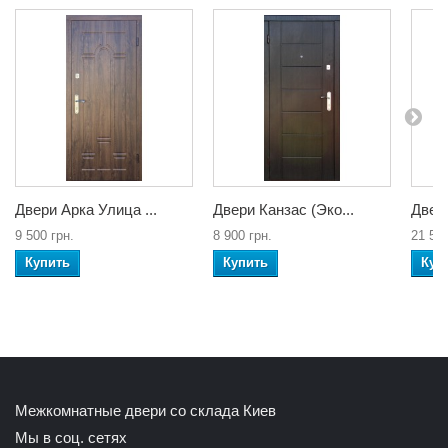
Двери Арка Улица ...
Двери Канзас (Эко...
Двер
9 500 грн.
8 900 грн.
21 500
Купить
Купить
Куп
Межкомнатные двери со склада Киев
Мы в соц. сетях