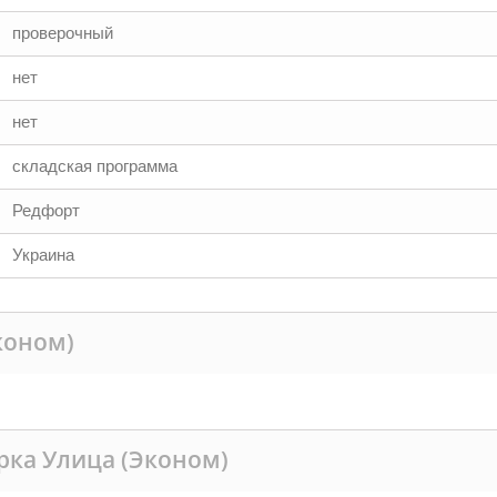
проверочный
нет
нет
складская программа
Редфорт
Украина
коном)
рка Улица (Эконом)