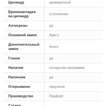
Цилиндр
проверочный
Броненакладка
утопленная
на цилиндр
Антисрезы
да
Основной замок
Аpecs
Дополнительный
Avers
замок
Глазок
да
Наличие
складская программа
Наличник
да
Открывание
наружное
Производство
Редфорт
Страна