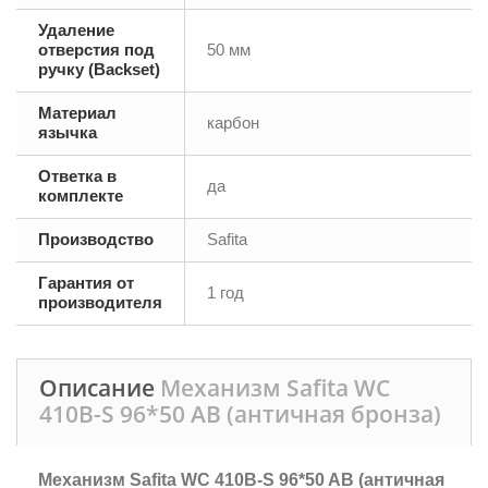
Удаление
отверстия под
50 мм
ручку (Backset)
Материал
карбон
язычка
Ответка в
да
комплекте
Производство
Safita
Гарантия от
1 год
производителя
Описание
Механизм Safita WC
410B-S 96*50 AB (античная бронза)
Механизм Safita WC 410B-S 96*50 AB (античная