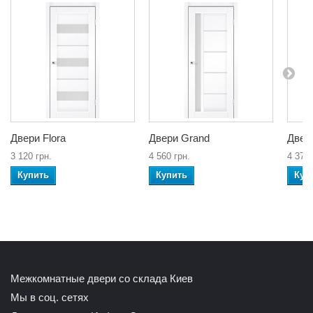
Двери Flora
Двери Grand
Двер
3 120 грн.
4 560 грн.
4 375 
Купить
Купить
Куп
Межкомнатные двери со склада Киев
Мы в соц. сетях