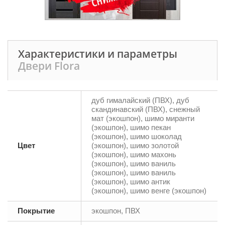
Характеристики и параметры
Двери Flora
дуб гималайский (ПВХ), дуб
скандинавский (ПВХ), снежный
мат (экошпон), шимо миранти
(экошпон), шимо пекан
(экошпон), шимо шоколад
Цвет
(экошпон), шимо золотой
(экошпон), шимо махонь
(экошпон), шимо ваниль
(экошпон), шимо ваниль
(экошпон), шимо антик
(экошпон), шимо венге (экошпон)
Покрытие
экошпон, ПВХ