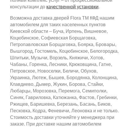
полный комплекс услуг – от профессиональной
консультации до
качественной установки
.
Возможна доставка дверей Flora ТМ КФД нашим
автомобилем для таких населенных пунктов
Киевской области – Буча, Ирпень, Вишневое,
Коцюбинское, Софиевская Борщаговка,
Петропавловская Борщаговка, Боярка, Бровары,
Вышгород, Гостомель, Коцюбинское, Белогородка,
Шпитьки, Музычи, Ворзель, Княжичи, Хотов,
Чабаны, Горенка, Лесники, Крюковщина, Гатне,
Петровское, Новоселки, Беличи, Обухов,
Украинка, Лютеж, Бышев, Бородянка, Колонщина,
Клавдиево, Дымер, Жукин, Борова, Стайки,
Любарцы, Морозовка, Перемога, Семиполки,
Синяк, Гавриловка, Катюжанка, Фастов, Гребинки,
Ржищев, Баришевка, Березань, Басань, Биков,
Песковка, Кодра, Феневичи, Леоновка и не только.
Стоимость доставки уточняйте у менеджера при
заказе. При доставке нашим автомобилем