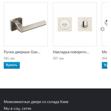
Ручки дверные Gav...
Накладка-поворотн...
Меха
591 грн.
337 грн.
454 гр
Купить
Куп
Межкомнатные двери со склада Киев
Мы в соц. сетях