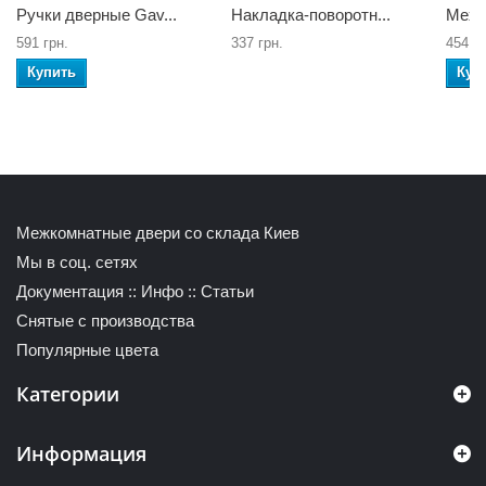
Ручки дверные Gav...
Накладка-поворотн...
Меха
591 грн.
337 грн.
454 гр
Купить
Куп
Межкомнатные двери со склада Киев
Мы в соц. сетях
Документация
::
Инфо
::
Статьи
Снятые с производства
Популярные цвета
Категории
Информация