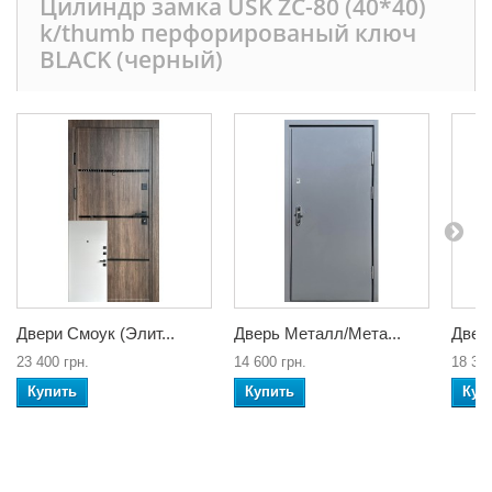
Цилиндр замка USK ZC-80 (40*40)
k/thumb перфорированый ключ
BLACK (черный)
Двери Смоук (Элит...
Дверь Металл/Мета...
Двери
23 400 грн.
14 600 грн.
18 300
Купить
Купить
Куп