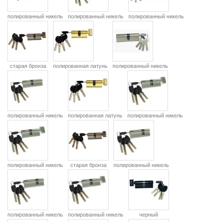
полированный никель
полированный никель
полированный никель
старая бронза
полированная латунь
полированный никель
полированный никель
полированная латунь
полированный никель
полированный никель
старая бронза
полированный никель
полированный никель
полированный никель
черный