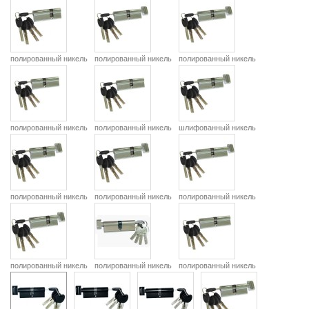
полированный никель
полированный никель
полированный никель
полированный никель
полированный никель
шлифованный никель
полированный никель
полированный никель
полированный никель
полированный никель
полированный никель
полированный никель