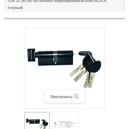
USK ZC-80 (40*40) k/thumb перфорированый ключ BLACK
(черный)
Увеличить