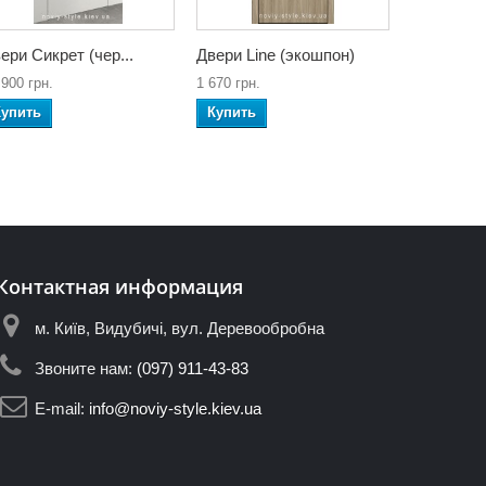
ери Сикрет (чер...
Двери Line (экошпон)
 900 грн.
1 670 грн.
Купить
Купить
Контактная информация
м. Київ, Видубичі, вул. Деревообробна
Звоните нам:
(097) 911-43-83
E-mail:
info@noviy-style.kiev.ua