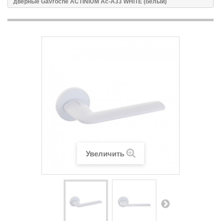
дверные Gavroche ACTINIUM Ac-A33 WHITE (белый)
Увеличить