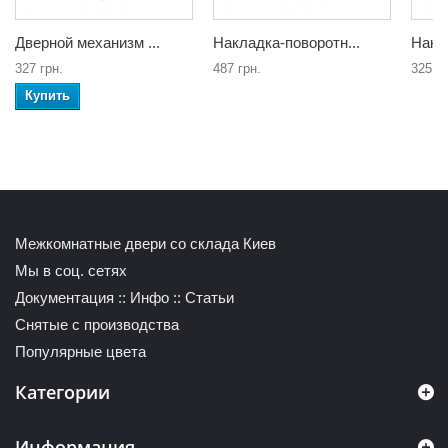
Дверной механизм ...
Накладка-поворотн...
Накла
327 грн.
487 грн.
325 гр
Купить
Межкомнатные двери со склада Киев
Мы в соц. сетях
Документация
::
Инфо
::
Статьи
Снятые с производства
Популярные цвета
Категории
Информация