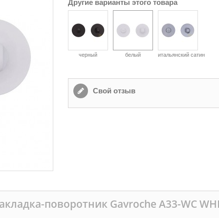
Другие варианты этого товара
черный
белый
итальянский сатин
Свой отзыв
акладка-поворотник Gavroche A33-WC WHI