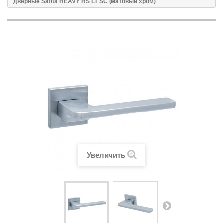
дверные Safita HEAVY HS LT SC (матовый хром)
Увеличить