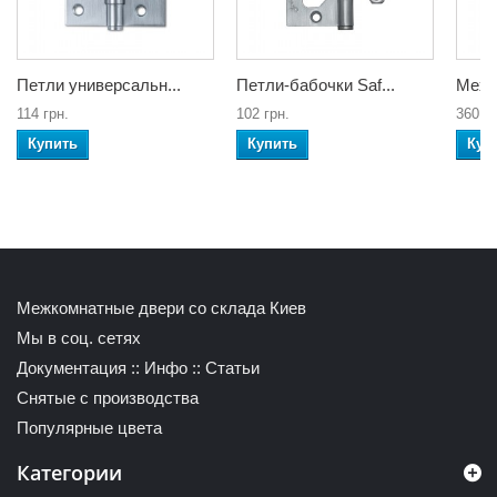
Петли универсальн...
Петли-бабочки Saf...
Меха
114 грн.
102 грн.
360 гр
Купить
Купить
Куп
Межкомнатные двери со склада Киев
Мы в соц. сетях
Документация
::
Инфо
::
Статьи
Снятые с производства
Популярные цвета
Категории