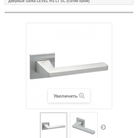
дверные Safita LEVEL HS LT SC (сатин хром)
Увеличить