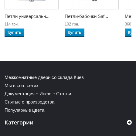
Петли универсальн...
Петли-бабочки Saf...
Меха
114 грн.
102 грн.
360 гр
Купить
Купить
Куп
Межкомнатные двери со склада Киев
Мы в соц. сетях
Документация
::
Инфо
::
Статьи
Снятые с производства
Популярные цвета
Категории