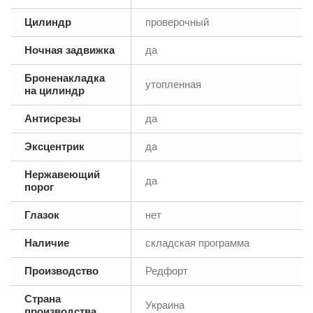
Цилиндр
проверочный
Ночная задвижка
да
Броненакладка
утопленная
на цилиндр
Антисрезы
да
Эксцентрик
да
Нержавеющий
да
порог
Глазок
нет
Наличие
складская программа
Производство
Редфорт
Страна
Украина
производства