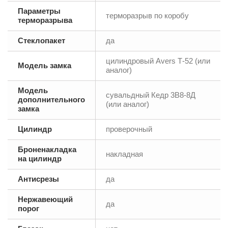
Параметры
терморазрыв по коробу
терморазрыва
Стеклопакет
да
цилиндровый Avers Т-52 (или
Модель замка
аналог)
Модель
сувальдный Кедр 3В8-8Д
дополнительного
(или аналог)
замка
Цилиндр
проверочный
Броненакладка
накладная
на цилиндр
Антисрезы
да
Нержавеющий
да
порог