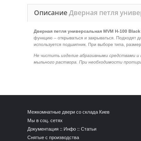
Описание
Дверная петля униве
Дверная петля универсальная MVM H-100 Black
функцию – открываться и закрываться. Подходят д
используется подшипник. При выборе типа, размер
Не чистить изделие абразивными средствами и 
мыльного раствора. При необходимости протир
Межкомнатные двери со склада Киев
Мы в соц. сетях
Документация
::
Инфо
::
Статьи
Снятые с производства