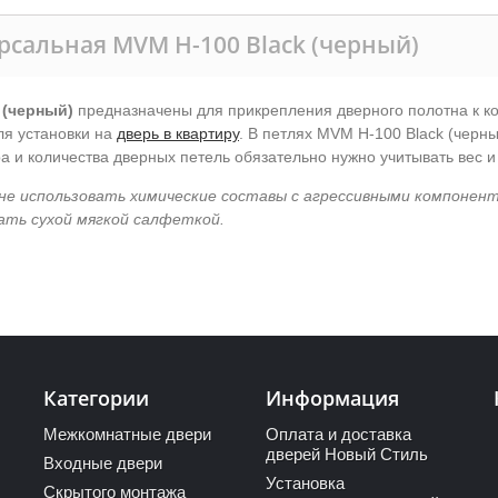
рсальная MVM H-100 Black (черный)
 (черный)
предназначены для прикрепления дверного полотна к ко
ля установки на
дверь в квартиру
. В петлях MVM H-100 Black (черн
а и количества дверных петель обязательно нужно учитывать вес и
не использовать химические составы с агрессивными компонен
ать сухой мягкой салфеткой.
Категории
Информация
Межкомнатные двери
Оплата и доставка
дверей Новый Стиль
Входные двери
Установка
Скрытого монтажа