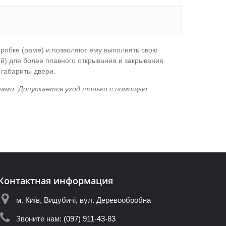
робке (раме) и позволяют ему выполнять свою
ый) для более плавного открывания и закрывания
 габариты двери.
тами. Допускается уход только с помощью
Контактная информация
м. Київ, Видубичі, вул. Деревообробна
Звоните нам:
(097) 911-43-83