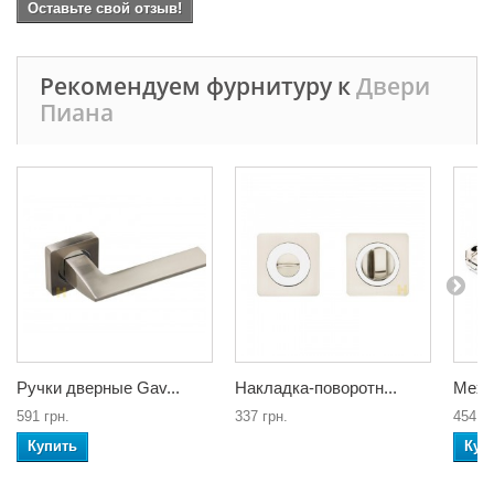
Оставьте свой отзыв!
Рекомендуем фурнитуру к
Двери
Пиана
Ручки дверные Gav...
Накладка-поворотн...
Меха
591 грн.
337 грн.
454 гр
Купить
Куп