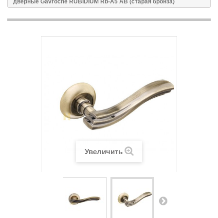
дверные Gavroche RUBIDIUМ Rb-А5 AB (старая бронза)
Увеличить