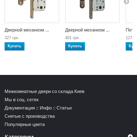
Дверной механизм ...
Дверной механизм ...
Петл
327 грн.
401 грн.
127 гр
Купить
Купить
Куп
Межкомнатные двери со склада Киев
Мы в соц. сетях
Документация
::
Инфо
::
Статьи
Снятые с производства
Популярные цвета
Категории