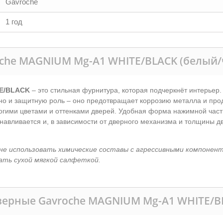
Gavroche
1 год
oche MAGNIUM Mg-A1 WHITE/BLACK (белый
TE/BLACK
– это стильная фурнитура, которая подчеркнёт интерьер.
но и защитную роль – оно предотвращает коррозию металла и прод
ногими цветами и оттенками дверей. Удобная форма нажимной ча
анавливается и, в зависимости от дверного механизма и толщины д
не использовать химические составы с агрессивными компонен
ать сухой мягкой салфеткой.
верные Gavroche MAGNIUM Mg-A1 WHITE/B