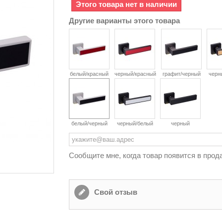
Этого товара нет в наличии
Другие варианты этого товара
белый/красный
черный/красный
графит/черный
черн
белый/черный
черный/белый
черный
Сообщите мне, когда товар появится в прод
Свой отзыв