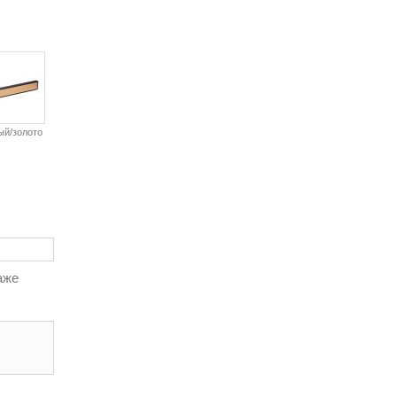
ый/золото
аже