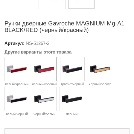
Ручки дверные Gavroche MAGNIUM Mg-A1
BLACK/RED (черный/красный)
Артикул:
NS-
51267-2
Другие варианты этого товара
белый/красный
черный/красный
графит/черный
черный/золото
белый/черный
черный/белый
черный