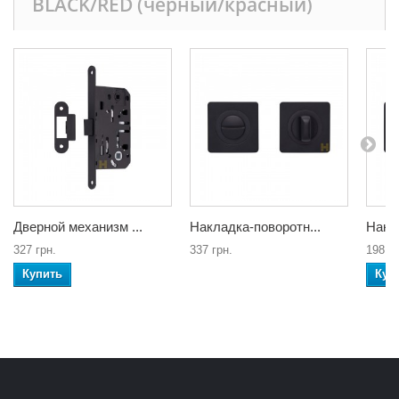
BLACK/RED (черный/красный)
Дверной механизм ...
Накладка-поворотн...
Накла
327 грн.
337 грн.
198 гр
Купить
Куп