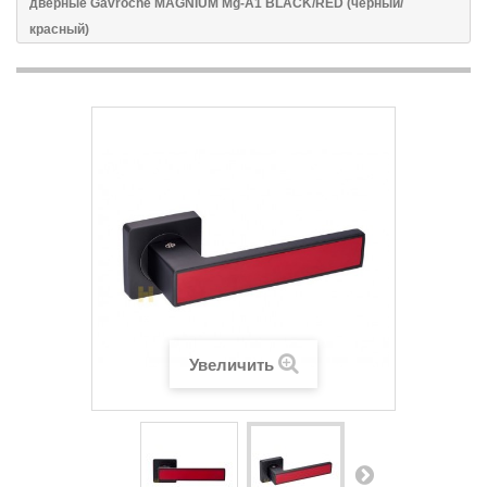
дверные Gavroche MAGNIUM Mg-A1 BLACK/RED (черный/
красный)
Увеличить