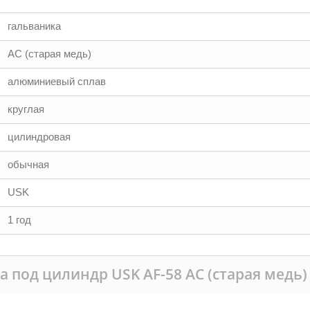
гальваника
AC (старая медь)
алюминиевый сплав
круглая
цилиндровая
обычная
USK
1 год
а под цилиндр USK AF-58 AC (старая медь)