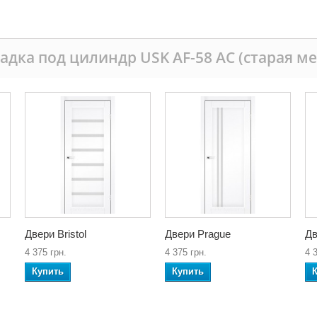
адка под цилиндр USK AF-58 AC (старая ме
Двери Bristol
Двери Prague
Дв
4 375 грн.
4 375 грн.
4 
Купить
Купить