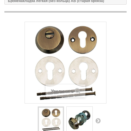
Броненакладка легкая (без кольца) AB (старая бронза)
Увеличить