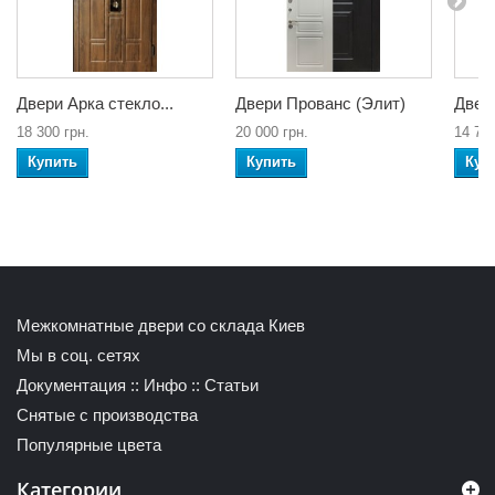
Двери Арка стекло...
Двери Прованс (Элит)
Двери
18 300 грн.
20 000 грн.
14 700
Купить
Купить
Куп
Межкомнатные двери со склада Киев
Мы в соц. сетях
Документация
::
Инфо
::
Статьи
Снятые с производства
Популярные цвета
Категории