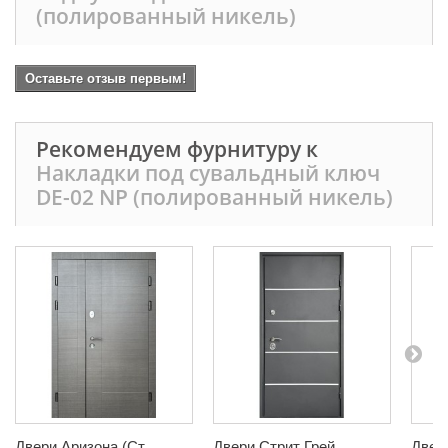
(полированный никель)
Оставьте отзыв первым!
Рекомендуем фурнитуру к
Накладки под сувальдный ключ
DE-02 NP (полированный никель)
Двери Аризона (Ст...
Двери Стрит Грей ...
Двери