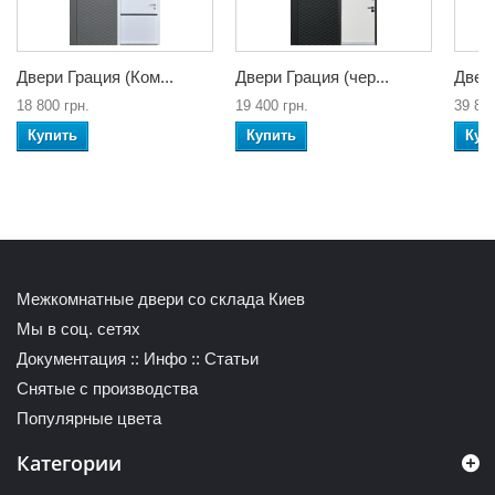
Двери Грация (Ком...
Двери Грация (чер...
Двери
18 800 грн.
19 400 грн.
39 800
Купить
Купить
Куп
Межкомнатные двери со склада Киев
Мы в соц. сетях
Документация
::
Инфо
::
Статьи
Снятые с производства
Популярные цвета
Категории