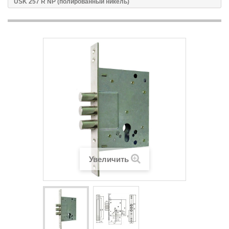
USK 257 R NP (полированный никель)
Увеличить