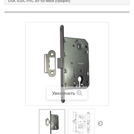
USK 410C PVC 85*50 MBN (графит)
Увеличить