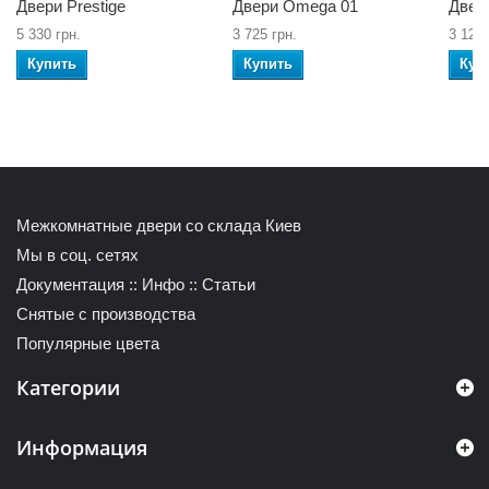
Двери Prestige
Двери Omega 01
Двер
5 330 грн.
3 725 грн.
3 120 
Купить
Купить
Куп
Межкомнатные двери со склада Киев
Мы в соц. сетях
Документация
::
Инфо
::
Статьи
Снятые с производства
Популярные цвета
Категории
Информация