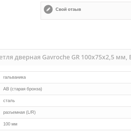
Свой отзыв
етля дверная Gavroche GR 100x75x2,5 мм, B
гальваника
AB (старая бронза)
сталь
разъемная (L/R)
100 мм