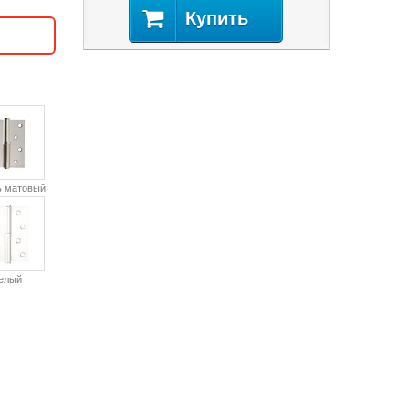
Купить
ь матовый
елый