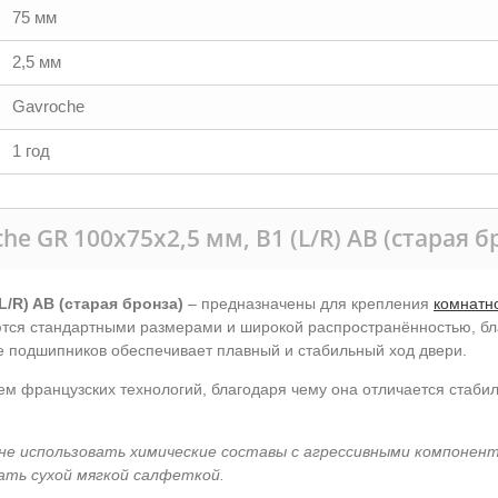
75 мм
2,5 мм
Gavroche
1 год
e GR 100x75x2,5 мм, B1 (L/R) AB (старая б
L/R) AB (старая бронза)
– предназначены для крепления
комнатн
ются стандартными размерами и широкой распространённостью, бла
 подшипников обеспечивает плавный и стабильный ход двери.
ем французских технологий, благодаря чему она отличается стаби
не использовать химические составы с агрессивными компонен
ать сухой мягкой салфеткой.