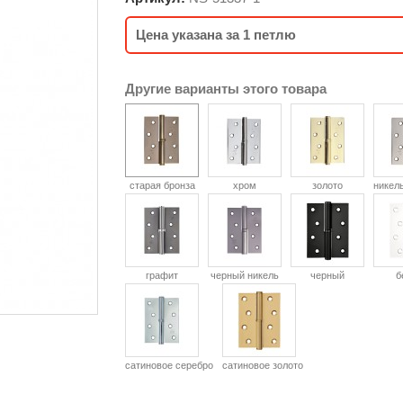
Цена указана за 1 петлю
Другие варианты этого товара
старая бронза
хром
золото
никел
графит
черный никель
черный
б
сатиновое серебро
сатиновое золото