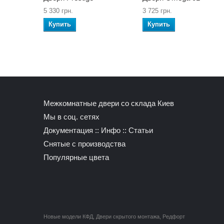
5 330 грн.
3 725 грн.
Купить
Купить
Межкомнатные двери со склада Киев
Мы в соц. сетях
Документация
::
Инфо
::
Статьи
Снятые с производства
Популярные цвета
Новые модели КФД
,
Двери скрытого монтажа
,
Редфорт